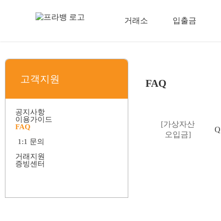
거래소
입출금
고객지원
FAQ
공지사항
이용가이드
[가상자산
FAQ
전체
Q
회원가입 안내
오입금]
1:1 문의
가입/탈퇴
안내
거래지원
고객확인 제도
증빙센터
거래지원 문의
고객확인절차
입출금
가상자산 매매 방법(PC)
거래지원 정책
출금 신청서
가상자산 입.출금
거래지원
가상자산 매매 방법(모바일)
거래지원 종료 정책
거래자산
거래유의