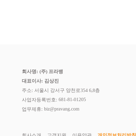
트래블룰제도
영업종료 관련 출금지원
가상자산 오입금
정책
이벤트
수수료 안내
트래블룰
거래 이용 안내
계정/로그인/보안
입출금 방법
가상자산 관련 용어
개인지갑 주소등록 방법
입금 반환 신청 안내
회사명:
(주) 프라뱅
(거래소에서 입금 한 경우)
대표이사:
김상진
입금 반환 신청 안내(개인
주소:
서울시 강서구 양천로354 6,8층
지갑에서 입금한 경우)
681-81-01205
사업자등록번호:
biz@pravang.com
업무제휴:
회사소개
고객지원
이용약관
개인정보처리방