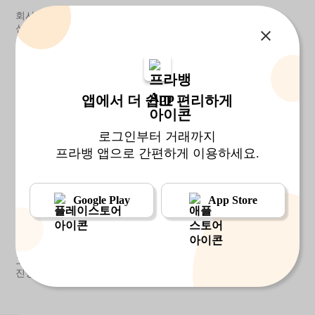
회사소개
고객지원
이용약관
개인정보처리방침
신용정보활용체제
OpenAPI이용약관
사업자정보
회사명:
(주) 프라뱅
앱에서 더 쉽고 편리하게
대표이사:
김상진
주소:
서울시 강서구 양천로354 6,8층
로그인부터 거래까지
681-81-01205
사업자등록번호:
프라뱅 앱으로 간편하게 이용하세요.
biz@pravang.com
업무제휴:
Google Play
App Store
고객센터
고객센터:
cs@pravang.com
고객센터 운영시간: 평일 10시 ~ 17시 (토,공휴일 휴무)
고객응대는 온라인 1:1 문의만 진행하며, 방문·유선상담은
진행하지 않습니다.